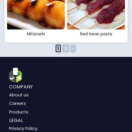
Mitarashi
Red bean paste
1
2
›
COMPANY
About us
Careers
Products
LEGAL
Privacy Policy