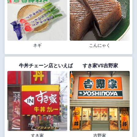
ネギ
こんにゃく
牛丼チェーン店といえば すき家VS吉野家
すき家
吉野家